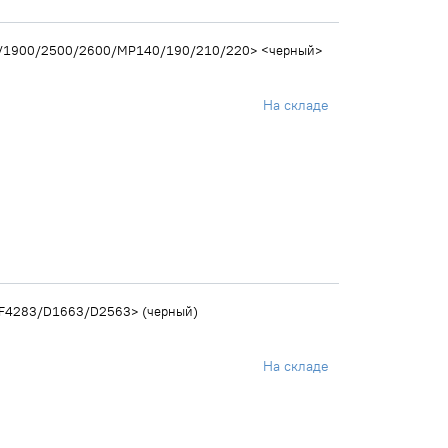
0/1900/2500/2600/MP140/190/210/220> <черный>
На складе
<F4283/D1663/D2563> (черный)
На складе