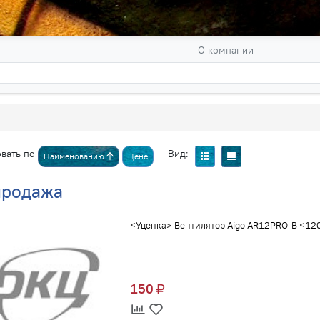
О компании
вать по
Вид:
Наименованию
Цене
продажа
<Уценка> Вентилятор Aigo AR12PRO-B <12
150