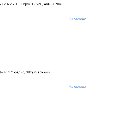
х120х25, 1000rpm, 19.7dB, ARGB 6pin>
На складе
1-BK (FM-радио, 3Вт) <черный>
На складе