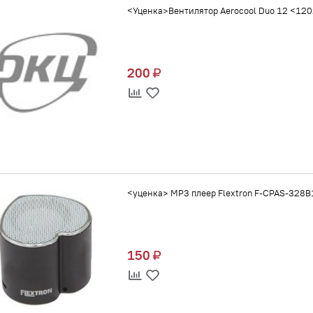
<Уценка>Вентилятор Aerocool Duo 12 <120
200
<уценка> MP3 плеер Flextron F-CPAS-328B
150