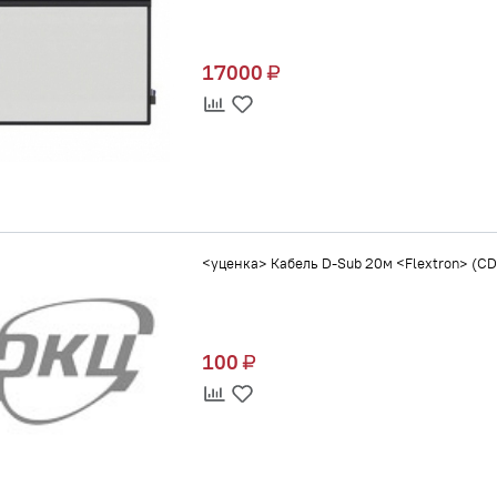
17000
<уценка> Кабель D-Sub 20м <Flextron> (
100