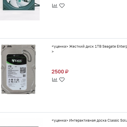
<уценка> Жесткий диск 1TB Seagate Enter
>
2500
<уценка> Интерактивная доска Classic Solu