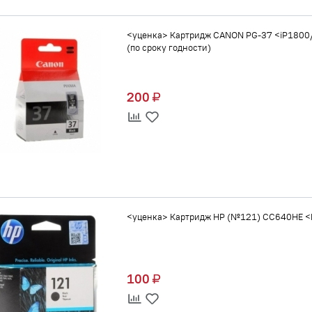
<уценка> Картридж CANON PG-37 <iP180
(по сроку годности)
200
<уценка> Картридж HP (№121) CC640HE 
100