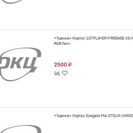
<Уценка> Корпус 1STPLAYER FIREBASE X3-M 
RGB Fan>
2500
<Уценка> Корпус Exegate MA-372UX-UN500