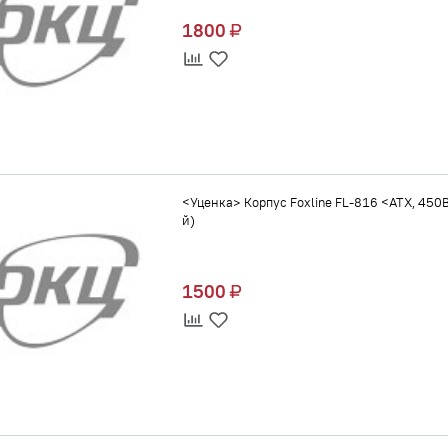
1800
<Уценка> Корпус Foxline FL-816 <ATX, 450Вт
й)
1500