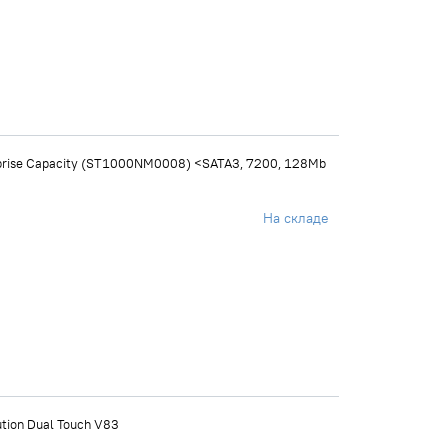
prise Capacity (ST1000NM0008) <SATA3, 7200, 128Mb
На складе
tion Dual Touch V83