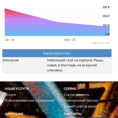
300 ₽
200 ₽
100 ₽
0 ₽
Авг. '24
Июл. '25
Highcharts.com
Характеристики
Описание
Небольшой скол на корпусе. Мышь
новая, в блистере, не вскрытая
упаковка.
НАШИ УСЛУГИ
СЕРВИС
Услуги
Статус ремонта
Пользовательское соглашение
Электронный паспорт
Виджет курсов валют
КОМПАНИЯ
ПАРТНЕРЫ