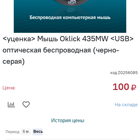
<уценка> Мышь Oklick 435MW <USB>
оптическая беспроводная (черно-
серая)
код Z0256085
100
Цена:
На складе
История цены
6 м.
Весь
Период