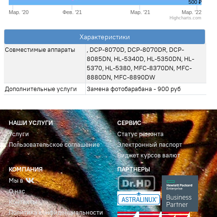
500 ₽
Мар. '20
Фев. '21
Мар. '21
Мар. '22
Highcharts.com
Характеристики
Совместимые аппараты
, DCP-8070D, DCP-8070DR, DCP-
8085DN, HL-5340D, HL-5350DN, HL-
5370, HL-5380, MFC-8370DN, MFC-
8880DN, MFC-8890DW
Дополнительные услуги
Замена фотобарабана - 900 руб
НАШИ УСЛУГИ
СЕРВИС
Услуги
Статус ремонта
Пользовательское соглашение
Электронный паспорт
Виджет курсов валют
КОМПАНИЯ
ПАРТНЕРЫ
Мы в
О нас
Контакты
Политика конфиденциальности