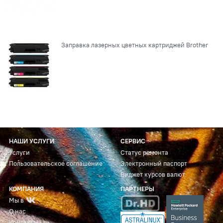
Заправка лазерных цветных картриджей Brother
НАШИ УСЛУГИ
СЕРВИС
Услуги
Статус ремонта
Пользовательское соглашение
Электронный паспорт
Виджет курсов валют
КОМПАНИЯ
ПАРТНЕРЫ
Мы в
О нас
Контакты