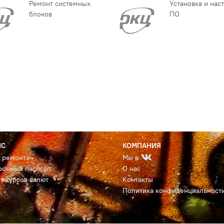
Ремонт системных
Установка и нас
блоков
ПО
ИС
КОМПАНИЯ
с ремонта
Мы в
ронный паспорт
О нас
т курсов валют
Контакты
Политика конфиденциальност