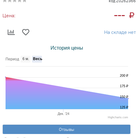
код Z0262366
---
Цена:
На складе нет
История цены
6 м.
Весь
Период
200 ₽
175 ₽
150 ₽
125 ₽
Дек. '24
Highcharts.com
Отзывы