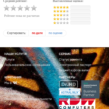
Средний рейтинг:
Выставленные оценки:
Рейтинг пока не расчитан
Сортировать:
по дате
по оценке
НАШИ УСЛУГИ
СЕРВИС
Услуги
Статус ремонта
Пользовательское соглашение
Электронный паспорт
Виджет курсов валют
КОМПАНИЯ
ПАРТНЕРЫ
Мы в
О нас
Контакты
Политика конфиденциальности