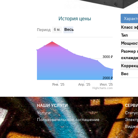
Характ
История цены
Класс э
6 м.
Весь
Период
Тип
Мощнос
Размер 
3000 ₽
охлажд
Коррекц
Вес
2000 ₽
Янв. '25
Апр. '25
Июл. '25
Highcharts.com
НАШИ УСЛУГИ
СЕРВ
Услуги
Стату
Пользовательское соглашение
Элект
Видже