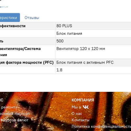
еристики
Отзывы
ффективности
80 PLUS
Блок питания
ть
500
вентилятора/Система
Вентилятор 120 x 120 мм
ения
ия фактора мощности (PFC)
Блок питания с активным PFC
1.8
ИС
КОМПАНИЯ
с ремонта
Мы в
ронный паспорт
О нас
т курсов валют
Контакты
Политика конфиденциальност