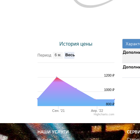
Характ
История цены
Дополни
6 м.
Весь
Период
Дополни
1200 ₽
1000 ₽
800 ₽
Сен. '21
Апр. '22
Highcharts.com
НАШИ УСЛУГИ
СЕРВ
Услуги
Стату