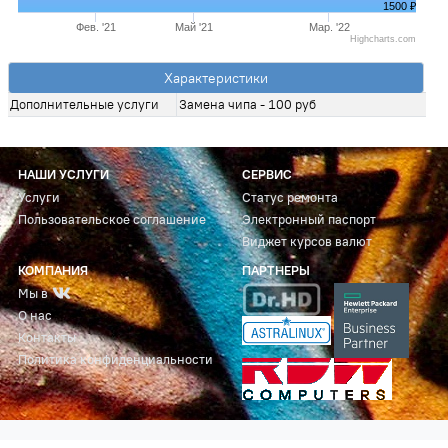
1500 ₽
Фев. '21
Май '21
Мар. '22
Highcharts.com
Характеристики
Дополнительные услуги
Замена чипа - 100 руб
НАШИ УСЛУГИ
СЕРВИС
Услуги
Статус ремонта
Пользовательское соглашение
Электронный паспорт
Виджет курсов валют
КОМПАНИЯ
ПАРТНЕРЫ
Мы в
О нас
Контакты
Политика конфиденциальности