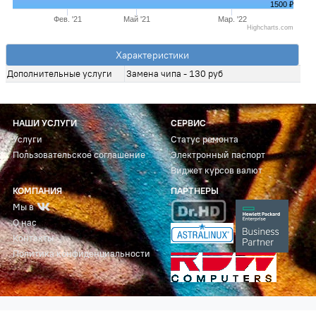
1500 ₽
Фев. '21
Май '21
Мар. '22
Highcharts.com
Характеристики
Дополнительные услуги
Замена чипа - 130 руб
НАШИ УСЛУГИ
СЕРВИС
Услуги
Статус ремонта
Пользовательское соглашение
Электронный паспорт
Виджет курсов валют
КОМПАНИЯ
ПАРТНЕРЫ
Мы в
О нас
Контакты
Политика конфиденциальности