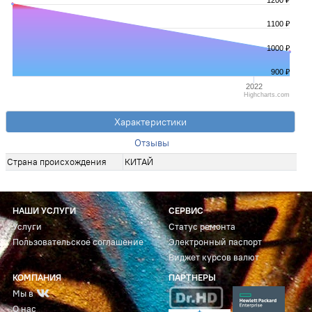
1200 ₽
1100 ₽
1000 ₽
900 ₽
2022
Highcharts.com
Характеристики
Отзывы
Страна происхождения
КИТАЙ
НАШИ УСЛУГИ
СЕРВИС
Услуги
Статус ремонта
Пользовательское соглашение
Электронный паспорт
Виджет курсов валют
КОМПАНИЯ
ПАРТНЕРЫ
Мы в
О нас