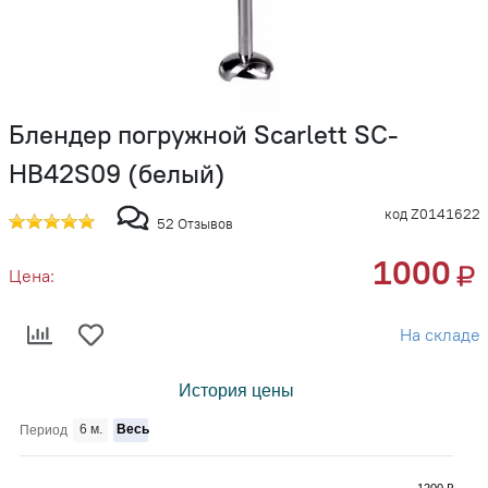
Блендер погружной Scarlett SC-
HB42S09 (белый)
код Z0141622
52 Отзывов
1000
Цена:
На складе
История цены
6 м.
Весь
Период