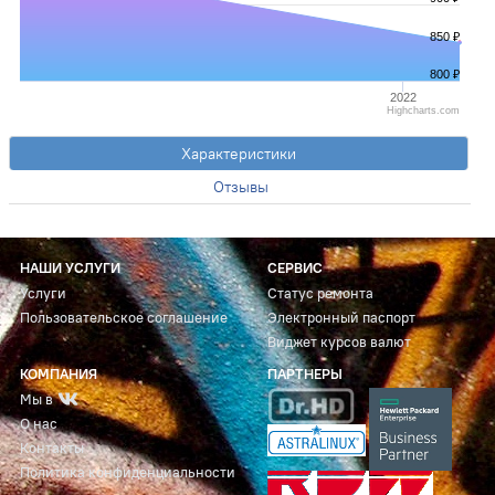
850 ₽
800 ₽
2022
Highcharts.com
Характеристики
Отзывы
НАШИ УСЛУГИ
СЕРВИС
Услуги
Статус ремонта
Пользовательское соглашение
Электронный паспорт
Виджет курсов валют
КОМПАНИЯ
ПАРТНЕРЫ
Мы в
О нас
Контакты
Политика конфиденциальности