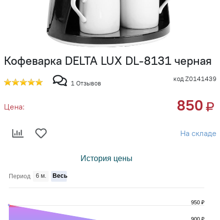
Кофеварка DELTA LUX DL-8131 черная
код Z0141439
1 Отзывов
850
Цена:
На складе
История цены
6 м.
Весь
Период
950 ₽
900 ₽