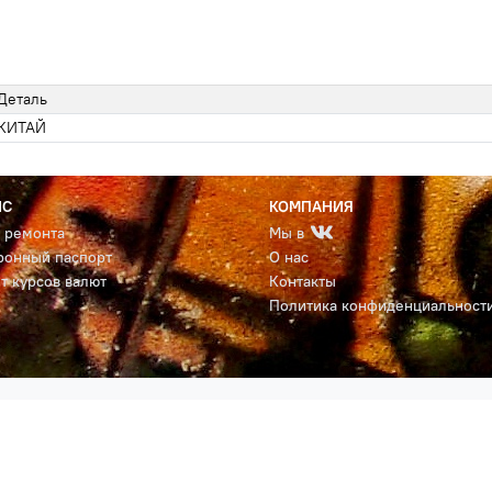
Деталь
КИТАЙ
ИС
КОМПАНИЯ
с ремонта
Мы в
ронный паспорт
О нас
т курсов валют
Контакты
Политика конфиденциальност