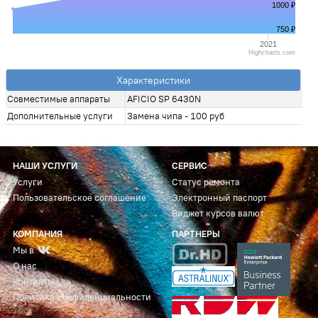
1000 ₽
750 ₽
2021
Highcharts.com
Характеристики
Совместимые аппараты
AFICIO SP 6430N
Дополнительные услуги
Замена чипа - 100 руб
НАШИ УСЛУГИ
СЕРВИС
Услуги
Статус ремонта
Пользовательское соглашение
Электронный паспорт
Виджет курсов валют
КОМПАНИЯ
ПАРТНЕРЫ
Мы в
О нас
Контакты
Политика конфиденциальности