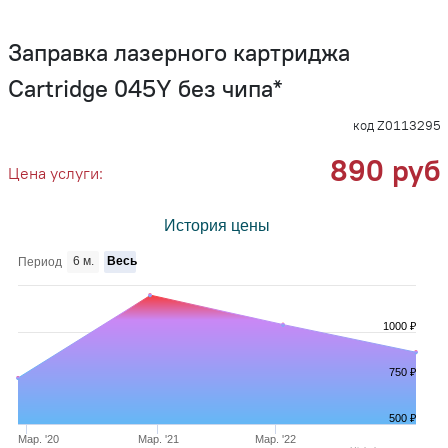
Заправка лазерного картриджа
Cartridge 045Y без чипа*
код Z0113295
890 руб
Цена услуги:
История цены
6 м.
Весь
Период
1000 ₽
750 ₽
500 ₽
Мар. '20
Мар. '21
Мар. '22