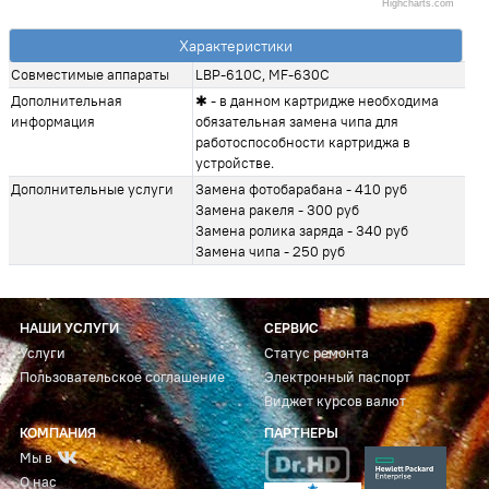
Highcharts.com
Характеристики
Совместимые аппараты
LBP-610C, MF-630C
Дополнительная
✱ - в данном картридже необходима
информация
обязательная замена чипа для
работоспособности картриджа в
устройстве.
Дополнительные услуги
Замена фотобарабана - 410 руб
Замена ракеля - 300 руб
Замена ролика заряда - 340 руб
Замена чипа - 250 руб
НАШИ УСЛУГИ
СЕРВИС
Услуги
Статус ремонта
Пользовательское соглашение
Электронный паспорт
Виджет курсов валют
КОМПАНИЯ
ПАРТНЕРЫ
Мы в
О нас