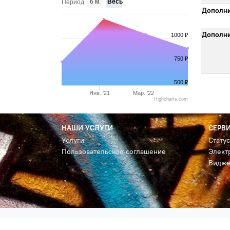
6 м.
Весь
Период
Дополни
Дополни
1000 ₽
750 ₽
500 ₽
Янв. '21
Мар. '22
Highcharts.com
НАШИ УСЛУГИ
СЕРВ
Услуги
Стату
Пользовательское соглашение
Элект
Видже