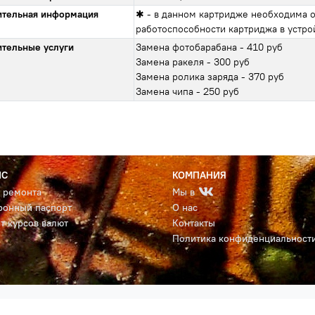
тельная информация
✱ - в данном картридже необходима о
работоспособности картриджа в устро
тельные услуги
Замена фотобарабана - 410 руб
Замена ракеля - 300 руб
Замена ролика заряда - 370 руб
Замена чипа - 250 руб
ИС
КОМПАНИЯ
с ремонта
Мы в
ронный паспорт
О нас
т курсов валют
Контакты
Политика конфиденциальност