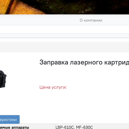
О компании
Заправка лазерного картрид
Цена услуги:
еристики
имые аппараты
LBP-610C, MF-630C