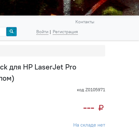
Контакты
Войти
Регистрация
k для HP LaserJet Pro
пом)
код Z0105971
---
На складе нет