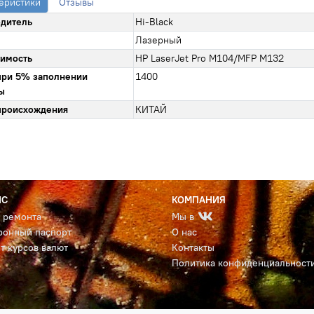
еристики
Отзывы
дитель
Hi-Black
Лазерный
имость
HP LaserJet Pro M104/MFP M132
при 5% заполнении
1400
ы
происхождения
КИТАЙ
ИС
КОМПАНИЯ
с ремонта
Мы в
ронный паспорт
О нас
т курсов валют
Контакты
Политика конфиденциальност