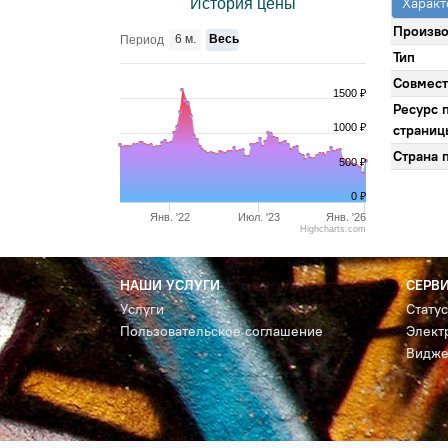
Характ
История цены
Произво
6 м.
Весь
Период
Тип
Совмест
1500 ₽
Ресурс 
1000 ₽
страниц
Страна 
500 ₽
0 ₽
Янв. '22
Июл. '23
Янв. '26
Highcharts.com
НАШИ УСЛУГИ
СЕРВ
Услуги
Стату
Пользовательское соглашение
Элект
Видже