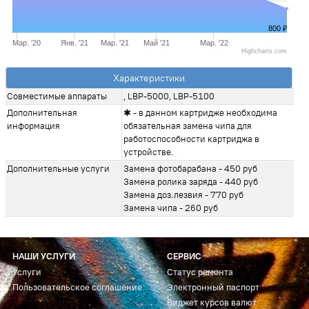
800 ₽
Мар. '20
Янв. '21
Мар. '21
Май '21
Мар. '22
Highcharts.com
Характеристики
Совместимые аппараты
, LBP-5000, LBP-5100
Дополнительная
✱ - в данном картридже необходима
информация
обязательная замена чипа для
работоспособности картриджа в
устройстве.
Дополнительные услуги
Замена фотобарабана - 450 руб
Замена ролика заряда - 440 руб
Замена доз.лезвия - 770 руб
Замена чипа - 260 руб
НАШИ УСЛУГИ
СЕРВИС
Услуги
Статус ремонта
Пользовательское соглашение
Электронный паспорт
Виджет курсов валют