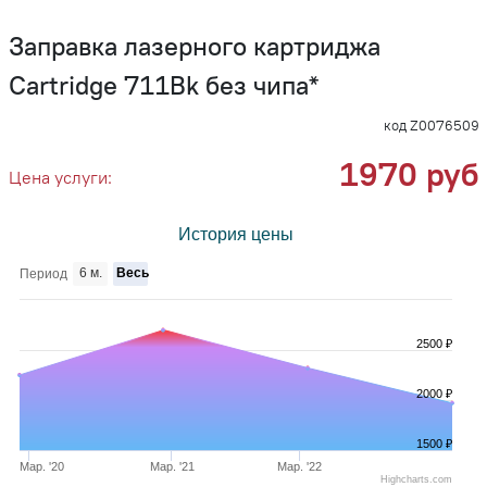
Заправка лазерного картриджа
Cartridge 711Bk без чипа*
код Z0076509
1970 руб
Цена услуги:
История цены
6 м.
Весь
Период
2500 ₽
2000 ₽
1500 ₽
Мар. '20
Мар. '21
Мар. '22
Highcharts.com