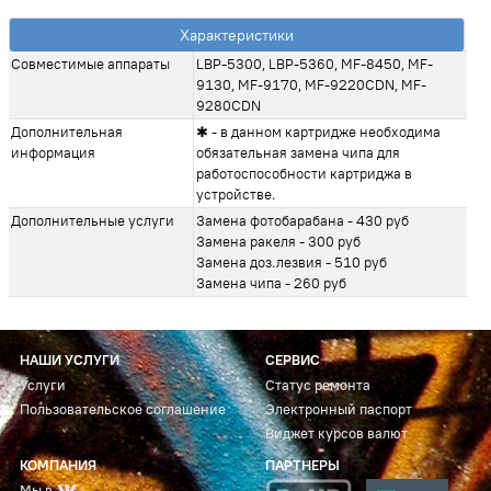
Характеристики
Совместимые аппараты
LBP-5300, LBP-5360, MF-8450, MF-
9130, MF-9170, MF-9220CDN, MF-
9280CDN
Дополнительная
✱ - в данном картридже необходима
информация
обязательная замена чипа для
работоспособности картриджа в
устройстве.
Дополнительные услуги
Замена фотобарабана - 430 руб
Замена ракеля - 300 руб
Замена доз.лезвия - 510 руб
Замена чипа - 260 руб
НАШИ УСЛУГИ
СЕРВИС
Услуги
Статус ремонта
Пользовательское соглашение
Электронный паспорт
Виджет курсов валют
КОМПАНИЯ
ПАРТНЕРЫ
Мы в