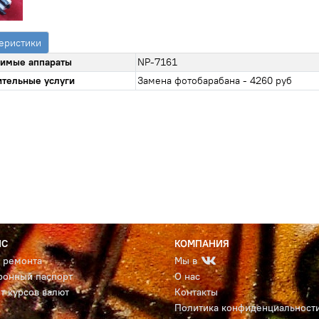
еристики
имые аппараты
NP-7161
тельные услуги
Замена фотобарабана - 4260 руб
ИС
КОМПАНИЯ
с ремонта
Мы в
ронный паспорт
О нас
т курсов валют
Контакты
Политика конфиденциальност