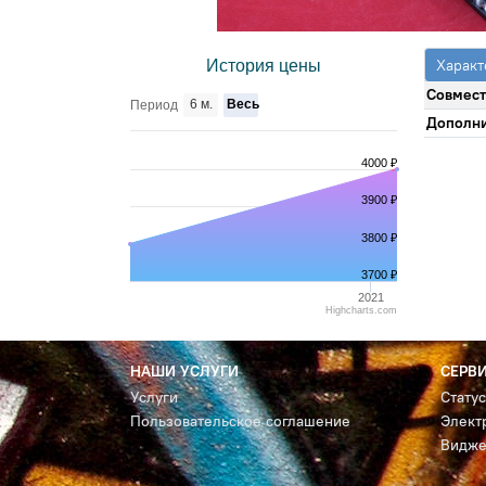
Характ
История цены
Совмест
6 м.
Весь
Период
Дополни
4000 ₽
3900 ₽
3800 ₽
3700 ₽
2021
Highcharts.com
НАШИ УСЛУГИ
СЕРВ
Услуги
Стату
Пользовательское соглашение
Элект
Видже