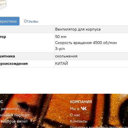
еристики
Отзывы
Вентилятор для корпуса
тор
50 мм
Скорость вращения 4500 об/мин
3-pin
шипника
скольжения
происхождения
КИТАЙ
ИС
КОМПАНИЯ
с ремонта
Мы в
ронный паспорт
О нас
т курсов валют
Контакты
Политика конфиденциальност