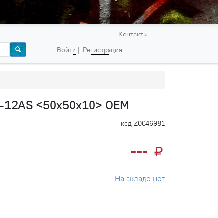
Контакты
Войти
Регистрация
M-12AS <50х50х10> OEM
код Z0046981
---
На складе нет