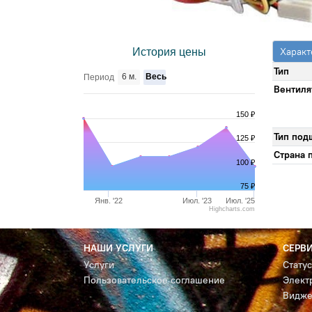
Характ
История цены
Тип
6 м.
Весь
Период
Вентиля
150 ₽
Тип под
125 ₽
Страна 
100 ₽
75 ₽
Янв. '22
Июл. '23
Июл. '25
Highcharts.com
НАШИ УСЛУГИ
СЕРВ
Услуги
Стату
Пользовательское соглашение
Элект
Видже