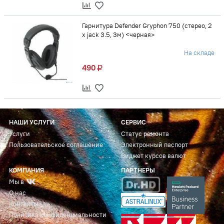
Гарнитура Defender Gryphon 750 (стерео, 2
x jack 3.5, 3м) <черная>
На складе
490
НАШИ УСЛУГИ
СЕРВИС
Услуги
Статус ремонта
Пользовательское соглашение
Электронный паспорт
Виджет курсов валют
КОМПАНИЯ
ПАРТНЕРЫ
Мы в
О нас
Контакты
Политика конфиденциальности