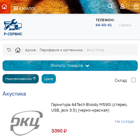
КАТАЛОГ
ТЕЛЕФОН:
64-50-41
Сервис
Акустика
Архив
Периферия и оргтехника
Фильтр товаров
Наименованию
Цене
Cклад
Акустика
Гарнитура A4Tech Bloody M590i (стерео,
USB, jack 3.5) (черно-красная)
На складе
3390