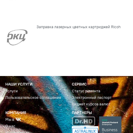
Заправка лазерных цветных картриджей Ricoh
НАШИ УСЛУГИ
СЕРВИС
Услуги
Статус ремонта
Пользовательское соглашение
Электронный паспорт
Виджет курсов валют
КОМПАНИЯ
ПАРТНЕРЫ
Мы в
О нас
Контакты