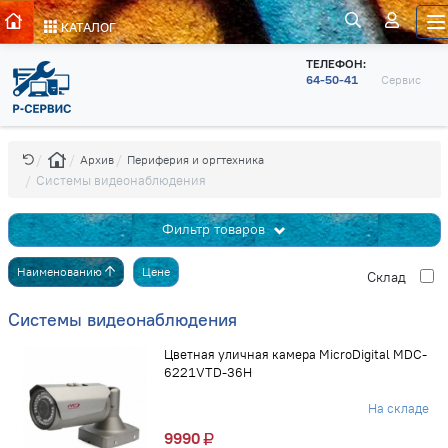
КАТАЛОГ
ТЕЛЕФОН:
64-50-41
Сервис
Архив
Периферия и оргтехника
Системы видеонаблюдения
Фильтр товаров
Наименованию
Цене
Cклад
Системы видеонаблюдения
Цветная уличная камера MicroDigital MDC-
6221VTD-36H
На складе
9990