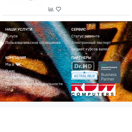
НАШИ УСЛУГИ
СЕРВИС
Услуги
Статус ремонта
Пользовательское соглашение
Электронный паспорт
Виджет курсов валют
КОМПАНИЯ
ПАРТНЕРЫ
Мы в
О нас
Контакты
Политика конфиденциальности