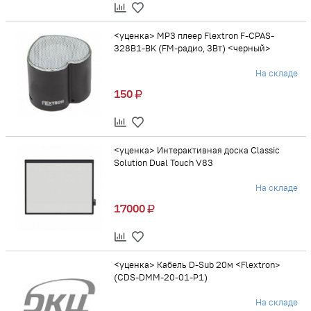
<уценка> MP3 плеер Flextron F-CPAS-
328B1-BK (FM-радио, 3Вт) <черный>
На складе
150
<уценка> Интерактивная доска Classic
Solution Dual Touch V83
На складе
17000
<уценка> Кабель D-Sub 20м <Flextron>
(CDS-DMM-20-01-P1)
На складе