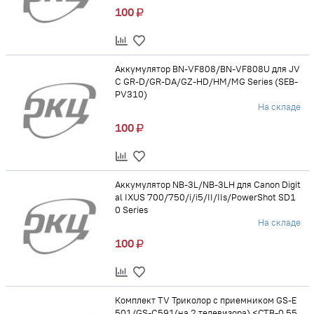
100
Аккумулятор BN-VF808/BN-VF808U для JV
C GR-D/GR-DA/GZ-HD/HM/MG Series (SEB-
PV310)
На складе
100
Аккумулятор NB-3L/NB-3LH для Canon Digit
al IXUS 700/750/i/i5/II/IIs/PowerShot SD1
0 Series
На складе
100
Комплект TV Триколор с приемником GS-E
501/GS-C591(на 2 телевизора) <СТВ-0,55,