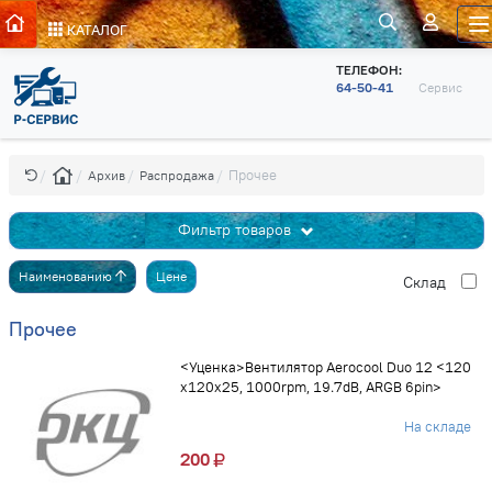
КАТАЛОГ
ТЕЛЕФОН:
64-50-41
Сервис
Прочее
Архив
Распродажа
Фильтр товаров
Наименованию
Цене
Cклад
Прочее
<Уценка>Вентилятор Aerocool Duo 12 <120
х120х25, 1000rpm, 19.7dB, ARGB 6pin>
На складе
200