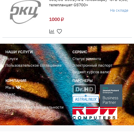
телепланшет GS700>
На складе
1000
НАШИ УСЛУГИ
СЕРВИС
Услуги
Статус ремонта
Пользовательское соглашение
Электронный паспорт
Виджет курсов валют
КОМПАНИЯ
ПАРТНЕРЫ
Мы в
О нас
Контакты
Политика конфиденциальности