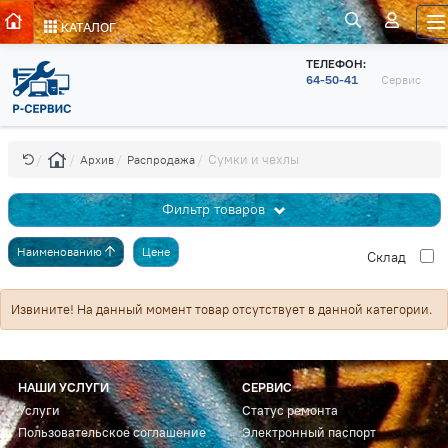
КАТАЛОГ
ТЕЛЕФОН:
64-50-41
Сервис
Сумки и чехлы
Архив
Распродажа
Фильтр товаров
Наименованию
Цене
Cклад
Извините! На данный момент товар отсутствует в данной категории.
НАШИ УСЛУГИ
СЕРВИС
Услуги
Статус ремонта
Пользовательское соглашение
Электронный паспорт