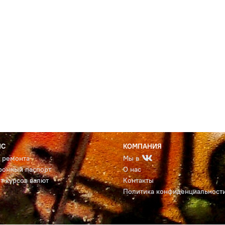
ИС
КОМПАНИЯ
с ремонта
Мы в
ронный паспорт
О нас
т курсов валют
Контакты
Политика конфиденциальност